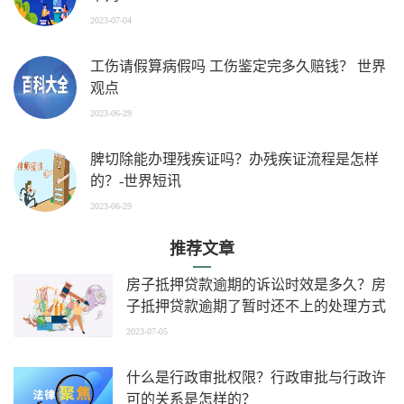
2023-07-04
工伤请假算病假吗 工伤鉴定完多久赔钱？ 世界
观点
2023-06-29
脾切除能办理残疾证吗？办残疾证流程是怎样
的？-世界短讯
2023-06-29
推荐文章
房子抵押贷款逾期的诉讼时效是多久？房
子抵押贷款逾期了暂时还不上的处理方式
是什么？|热文
2023-07-05
什么是行政审批权限？行政审批与行政许
可的关系是怎样的？