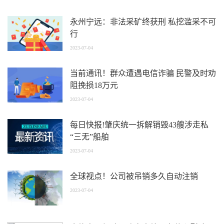
永州宁远：非法采矿终获刑 私挖滥采不可
行
2023-07-04
当前通讯！群众遭遇电信诈骗 民警及时劝
阻挽损18万元
2023-07-04
每日快报!肇庆统一拆解销毁43艘涉走私
“三无”船舶
2023-07-04
全球视点！公司被吊销多久自动注销
2023-07-04