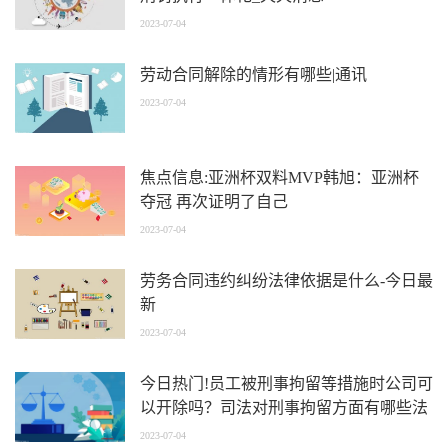
2023-07-04
劳动合同解除的情形有哪些|通讯
2023-07-04
焦点信息:亚洲杯双料MVP韩旭：亚洲杯
夺冠 再次证明了自己
2023-07-04
劳务合同违约纠纷法律依据是什么-今日最
新
2023-07-04
今日热门!员工被刑事拘留等措施时公司可
以开除吗？司法对刑事拘留方面有哪些法
律规定？
2023-07-04