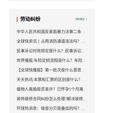
什么？
劳动纠纷
MORE >
中华人民共和国反家庭暴力法第二条的
全球快资讯丨占用消防通道违法吗？什
内容是什么？冷暴力指的都有哪些内
民事诉讼时效规定是什么？民事诉讼的
么才算占用消防通道？
容？
世界播报:车险定损流程是什么？车险怎
适用范围是怎样的？ 环球关注
【全球快播报】第一批次是什么意思？
么定损？
天天热讯:本票和汇票的区别是什么？汇
本科第一批和第二批的区别是什么？
植物人离婚是否准许？已怀孕5个月离婚
票和本票的定义有什么不同？
家
装饰装修合同纠纷怎么处理?解决装修合
彩礼用退吗？-天天聚看点
环球热消息：噪音分贝是叠加的吗？
同纠纷的流程是什么?