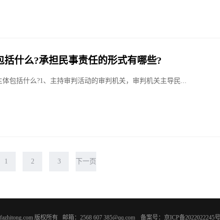
包括什么?承担民事责任的形式有哪些?
体包括什么?1、主持审判活动的审判机关，审判机关主导民...
1
2
3
下一页
022 fazhitong.com 版权所有 邮箱：2568 607 385@qq.com
备案号：京ICP备2022022245号