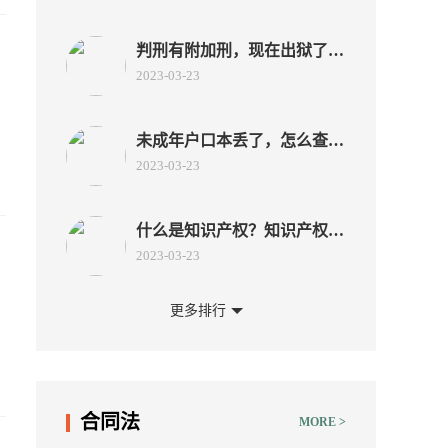
判刑有附加刑，现在出狱了，
银行卡有钱会被罚金划走吗？
2023-03-23
未成年户口本丢了，怎么查询
身份证号?
2023-03-23
什么是知识产权？知识产权具
有哪些特征？
2023-03-23
更多排行
知识产权的国际保护有哪些方
法？知识产权保护范围是什
2023-03-23
么？
合同法
MORE >