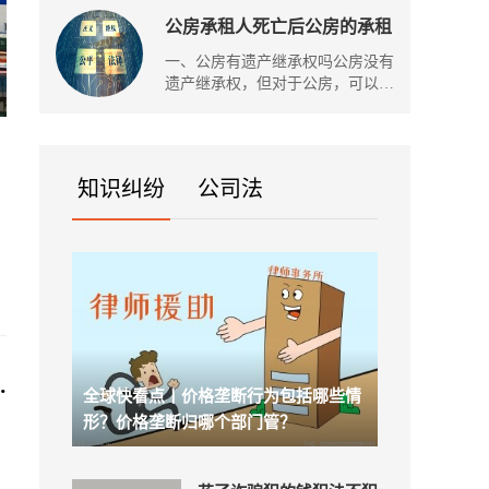
公房承租人死亡后公房的承租
权会收回吗？遗产继承的诉讼
一、公房有遗产继承权吗公房没有
时效
遗产继承权，但对于公房，可以根
据
效
知识纠纷
公司法
每
全球快看点丨价格垄断行为包括哪些情
形？价格垄断归哪个部门管？