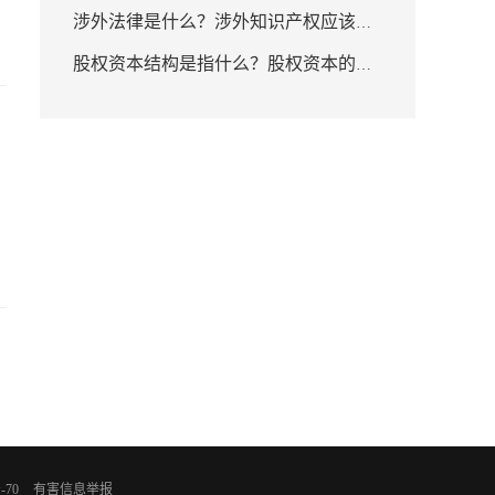
涉外法律是什么？涉外知识产权应该如
53db噪音相当什么声音？
股权资本结构是指什么？股权资本的内
何管辖？
容有哪些？ 聚焦
-70
有害信息举报