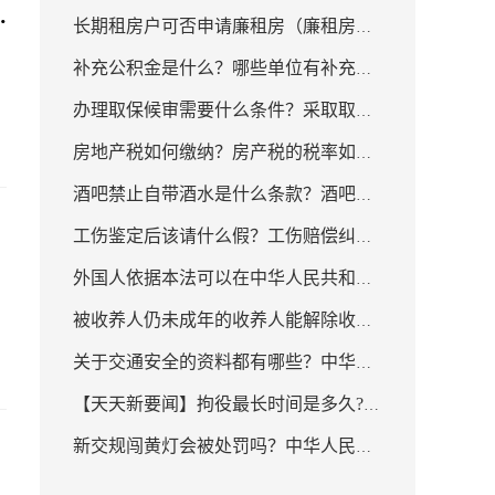
长期租房户可否申请廉租房（廉租房申
补充公积金是什么？哪些单位有补充公
请需要提供的材料） 世界最资讯
办理取保候审需要什么条件？采取取保
积金？_天天最新
房地产税如何缴纳？房产税的税率如何
候审要注意什么？
酒吧禁止自带酒水是什么条款？酒吧酒
计算？|焦点播报
工伤鉴定后该请什么假？工伤赔偿纠纷
水不让带走合法吗？
外国人依据本法可以在中华人民共和境
需注意什么？
被收养人仍未成年的收养人能解除收养
内收养中国子女吗？涉外收养形式要件
关于交通安全的资料都有哪些？中华人
关系吗？事实收养关系如何认定？ 世界
有哪些？_环球播资讯
【天天新要闻】拘役最长时间是多久?拘
民共和国道路交通安全法第三十八条内
今热点
新交规闯黄灯会被处罚吗？中华人民共
役可以取保回家吗?
容是什么？
和国道路交通安全法第二十六条内容是