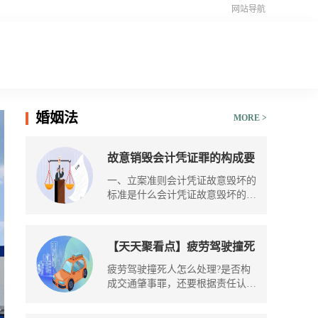
网站导航
婚姻法
MORE >
故意销毁会计凭证罪的构成要
件是什么？会计凭证故意毁坏
一、立案准则会计凭证故意毁坏的
的立案标准是什么？-当前头
标准是什么会计凭证故意毁坏的立
条
案
【天天聚看点】疲劳驾驶撞死
人怎么处理？疲劳驾驶撞死人
疲劳驾驶撞死人怎么处理?是否构
保险是否赔偿？
成交通肇事罪，还要根据责任认定
书来