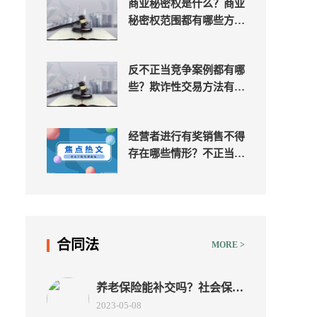
商业秘密权是什么？商业
秘密权范围都有哪些方
面？
反不正当竞争案例都有哪
些？欺诈性交易方法有哪
几种？
经营者进行有奖销售不得
存在哪些情形？不正当竞
争行为类型有哪些？
合同法
MORE >
养老保险能补交吗？社会保险
法第十六条有什么内容？补缴
2023-05-08
养老保险有滞纳金吗？