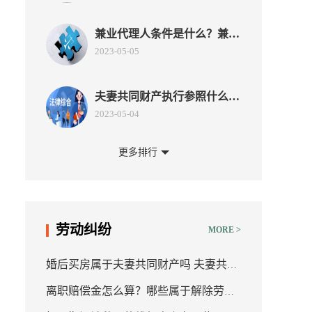
兼业代理人条件是什么？兼业
代理热门业务范围有多大？
2023-05-05
夫妻共同财产执行参照什么标
准？财产登记在一方如何执
2023-05-04
行？
更多排行
所有权的特征有哪些？要约内
容的实质性变更包括哪些？
2023-04-27
签订格式条款要注意哪些事
劳动纠纷
MORE >
项？合同中存在格式条款属于
2023-04-27
欺诈吗？
婚后买房属于夫妻共同财产吗 夫妻共同
合同实质变更的法律后果有哪
离职赔偿金怎么算？哪些属于解除劳动
财产包括哪些？
些？变更索赔是什么意思？
2023-04-27