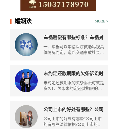
15037178970
婚姻法
MORE >
车祸赔偿有哪些标准？车祸对
方全责可以要求对方赔偿什
一、车祸可以申请医疗救助吗视具
么？
体情况而定，道路交通事故社会救
助...
未约定还款期限的欠条诉讼时
效是多久 欠款多少会上失信
未约定还款期限的欠条诉讼时效是
名单？
多久1、欠条未约定还款期限的，
应区...
公司上市的好处有哪些？公司
上市的有哪些法律依据？
公司上市的好处有哪些?公司上市
的有哪些法律依据?公司上市的好