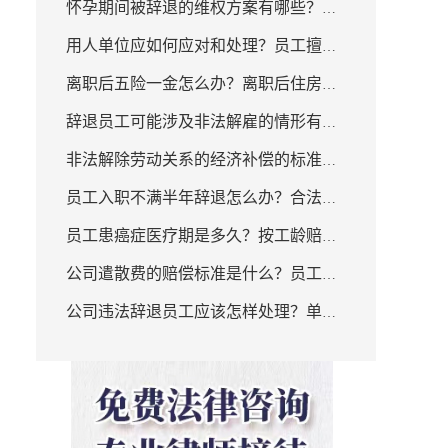
怀孕期间被辞退的维权方案有哪些？怀
合同的经济补偿情形？
用人单位应如何应对和处理？员工擅自
孕期间被辞退如何维权？
离职后五险一金怎么办？离职后住房公
离职的法律危害有哪些？
辞退员工可能涉及非法解雇的情形有哪
积金怎么办?
非法解除劳动关系的经济补偿的标准是
些？新规定公司辞退员工补偿标准是什
员工入职不满半年辞退怎么办？合法辞
什么？将患癌症的员工辞退违法吗？
么？
员工患癌症医疗期是多久？按工龄赔偿
退员工的情形有哪些？
公司遣散费的赔偿标准是什么？员工癌
如何计算？
公司违法辞退员工应该怎样处理？单位
症去世需要补偿吗？
开除员工怎么赔偿？