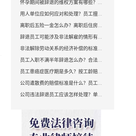
怀孕期间被辞退的维权方案有哪些？怀
合同的经济补偿情形？
用人单位应如何应对和处理？员工擅自
孕期间被辞退如何维权？
离职后五险一金怎么办？离职后住房公
离职的法律危害有哪些？
辞退员工可能涉及非法解雇的情形有哪
积金怎么办?
非法解除劳动关系的经济补偿的标准是
些？新规定公司辞退员工补偿标准是什
员工入职不满半年辞退怎么办？合法辞
什么？将患癌症的员工辞退违法吗？
么？
员工患癌症医疗期是多久？按工龄赔偿
退员工的情形有哪些？
公司遣散费的赔偿标准是什么？员工癌
如何计算？
公司违法辞退员工应该怎样处理？单位
症去世需要补偿吗？
开除员工怎么赔偿？