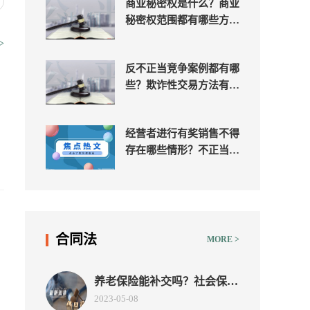
商业秘密权是什么？商业
秘密权范围都有哪些方
面？
>
反不正当竞争案例都有哪
哪
些？欺诈性交易方法有哪
几种？
经营者进行有奖销售不得
存在哪些情形？不正当竞
争行为类型有哪些？
？
合同法
MORE >
养老保险能补交吗？社会保险
法第十六条有什么内容？补缴
2023-05-08
养老保险有滞纳金吗？