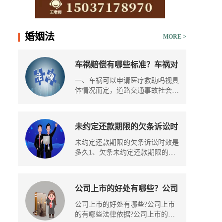
15037178970
婚姻法
MORE >
车祸赔偿有哪些标准？车祸对
方全责可以要求对方赔偿什
一、车祸可以申请医疗救助吗视具
么？
体情况而定，道路交通事故社会救
助...
未约定还款期限的欠条诉讼时
效是多久 欠款多少会上失信
未约定还款期限的欠条诉讼时效是
名单？
多久1、欠条未约定还款期限的，
应区...
公司上市的好处有哪些？公司
上市的有哪些法律依据？
公司上市的好处有哪些?公司上市
的有哪些法律依据?公司上市的好