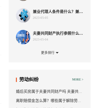
兼业代理人条件是什么？兼业
代理热门业务范围有多大？
2023-05-05
夫妻共同财产执行参照什么标
准？财产登记在一方如何执
2023-05-04
行？
更多排行
所有权的特征有哪些？要约内
容的实质性变更包括哪些？
2023-04-27
？
签订格式条款要注意哪些事
劳动纠纷
MORE >
项？合同中存在格式条款属于
2023-04-27
欺诈吗？
婚后买房属于夫妻共同财产吗 夫妻共同
合同实质变更的法律后果有哪
离职赔偿金怎么算？哪些属于解除劳动
财产包括哪些？
些？变更索赔是什么意思？
2023-04-27