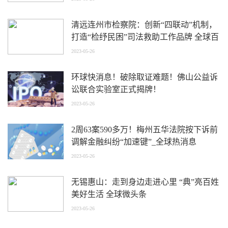
清远连州市检察院：创新“四联动”机制，
打造“检纾民困”司法救助工作品牌 全球百
事通
2023-05-26
环球快消息！破除取证难题！佛山公益诉
讼联合实验室正式揭牌！
2023-05-26
2周63案590多万！梅州五华法院按下诉前
调解金融纠纷“加速键”_全球热消息
2023-05-26
无锡惠山：走到身边走进心里 “典”亮百姓
美好生活 全球微头条
2023-05-26