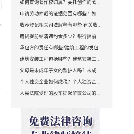
料有哪些？涉外继承包括几种
如何查询著作权归属？委托创作的著作
间不同降价的幅度也就会有所不同吗？
有哪些类型？
基本情况？
申请劳动仲裁的证据范围有哪些？如何
权归属是什么？著作权归属的规定有哪
收养登记相关司法解释有哪些 有关收养
申请劳动仲裁？
些？
>
房贷提前结清违约金多少？银行提前还
的相关规定有哪些
承包方的责任有哪些?建筑工程的发包与
款的流程是什么？
建筑安装工程包括哪些？建筑安装工程
承包的原则是什么？
父母是未成年子女的监护人吗？未成年
费按照费用构成要素划分都有哪些费
个人独资企业如何缴税？个人独资企业
人的父母已经死亡由哪些有监护能力的
用？
人民法院受理的股东提起解散公司的诉
是法人吗？
人按顺序担任监护人？
讼应当是基于哪些理由之一？