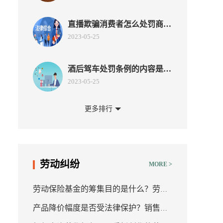
直播欺骗消费者怎么处罚商
家？商家欺诈销售商品会退一
2023-05-25
赔三吗？
酒后驾车处罚条例的内容是什
么？道路交通安全法第九十一
2023-05-25
条的规定是什么内容？
更多排行
建筑公司资质施工工程范围是
多大？工程资质办理申请主要
2023-05-25
包括的材料是什么？
合同违约可以仲裁吗？没有履
劳动纠纷
MORE >
行合同如何处理？哪些合同纠
2023-05-25
纷可以申请仲裁？
劳动保险基金的筹集目的是什么？劳动
代位继承的司法解释有哪些？
产品降价幅度是否受法律保护？销售时
保险基金的含义是什么？劳动保险基金
申请涉外继承公证应提交的材
2023-05-24