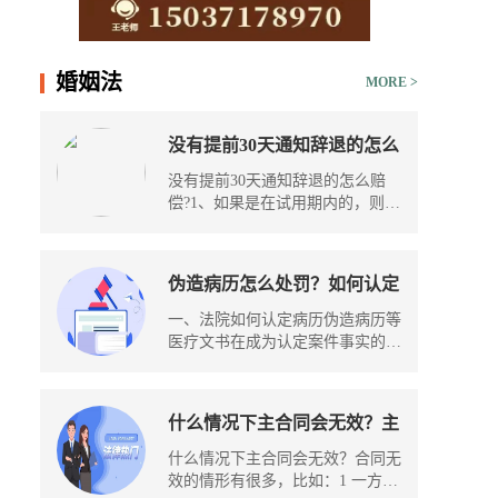
15037178970
婚姻法
MORE >
没有提前30天通知辞退的怎么
赔偿？离职必须再干一个月
没有提前30天通知辞退的怎么赔
吗？
偿?1、如果是在试用期内的，则单
位不...
伪造病历怎么处罚？如何认定
病历伪造？
一、法院如何认定病历伪造病历等
医疗文书在成为认定案件事实的证
据...
什么情况下主合同会无效？主
合同无效担保合同效力会怎
什么情况下主合同会无效？合同无
样？
效的情形有很多，比如：1 一方以